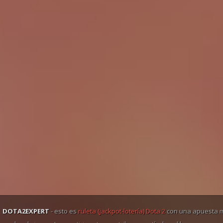
DOTA2EXPERT
- esto es
ruleta (jackpot-lotería) Dota 2
con una apuesta m