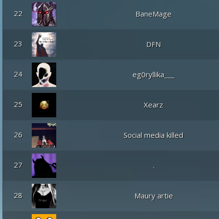
22
BaneMage
23
DFN
24
eg0ryllika___
25
Xearz
26
Social media killed
27
.
28
Maury artie