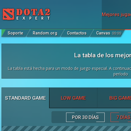
Mejores juga
Soporte
Random.org
Contactos
Canvas
00
:
00
La tabla de los mejo
La tabla está hecha para un modo de juego especial. A continuac
período
STANDARD GAME
LOW GAME
BIG GAM
POR 30 DÍAS
7 DÍAS