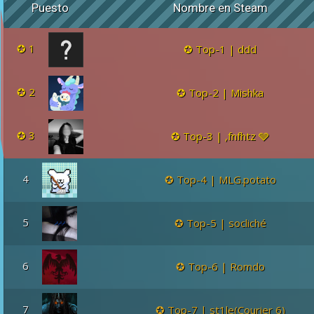
Puesto
Nombre en Steam
1
Top-1 | ddd
2
Top-2 | Mishka
3
Top-3 | ,fnfhtz 🩶
4
Top-4 | MLG.potato
5
Top-5 | socliché
6
Top-6 | Romdo
7
Top-7 | st1le(Courier 6)