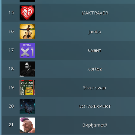
15
MAKTRAXER
16
jambo
17
Смайт
18
.cortez
19
Silver.swan
20
DOTA2EXPERT
21
Bคpђ𐍉metﾂ