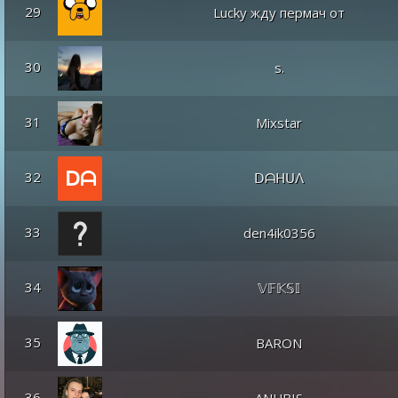
29
Lucky жду пермач от
30
s.
31
Mixstar
32
ᗞᗩᕼᑌᐱ
33
den4ik0356
34
𝕍𝔽𝕂𝕊𝕀
35
BARON
36