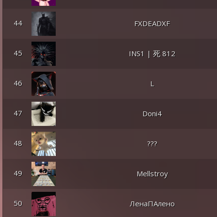
44
FXDEADXF
45
INS1 | 死 812
46
L
47
Doni4
48
???
49
Mellstroy
50
ЛенаПАлено