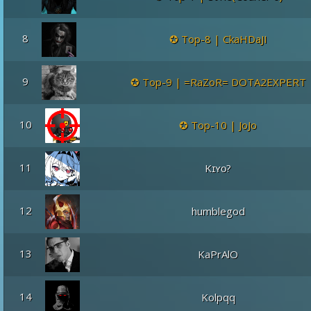
8
Top-8 | CkaHDaJI
9
Top-9 | =RaZoR= DOTA2EXPERT
10
Top-10 | JoJo
11
Kɪʏᴏ?
12
humblegod
13
KaPrAlO
14
Kolpqq