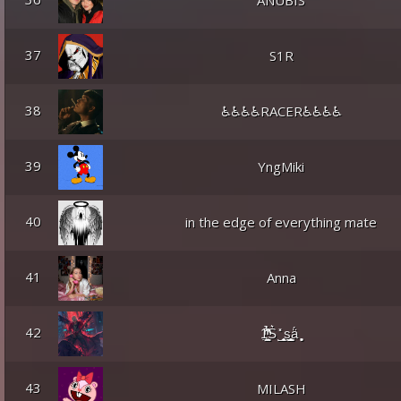
ANUBIS
37
S1R
38
♿♿♿♿RACER♿♿♿♿
39
YngMiki
40
in the edge of everything mate
41
Anna
42
1͖̣̱͔̪̞͇͑ͫͫ͂̂̉̉S͛ ̺̍̽ ͉̥̜͍͙s̭͎͇͓̙͇͍ä́ ̟̻̙
43
MILASH