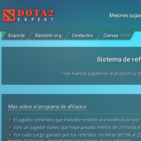
Mejores juga
Soporte
Random.org
Contactos
Canvas
00
:
00
Sistema de ref
Trae nuevos jugadores al proyecto y re
Más sobre el programa de afiliados
★
El jugador (referido) que invitaste recibirá una bonificación por
★
Solo un jugador nuevo que haya pasado menos de 24 horas en n
★
Por cada juego ganado por tus referidos, recibirás del 5% al 
monto del banco), dependiendo del número de tus referidos.