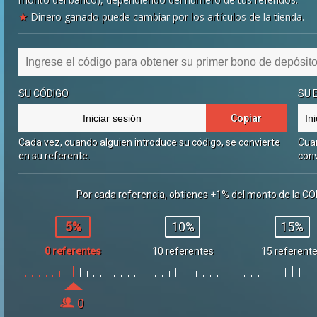
★
Dinero ganado puede cambiar por los artículos de la tienda.
SU CÓDIGO
SU 
Copiar
Cada vez, cuando alguien introduce su código, se convierte
Cuan
en su referente.
conv
Por cada referencia, obtienes +1% del monto de la C
5%
10%
15%
0 referentes
10 referentes
15 referent
0