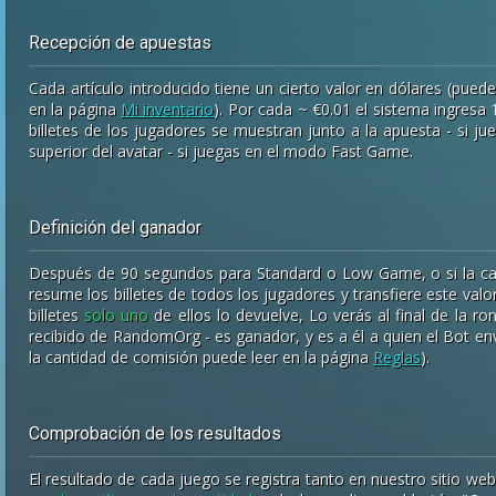
Recepción de apuestas
Cada artículo introducido tiene un cierto valor en dólares (pued
en la página
Mi inventario
). Por cada ~ €0.01 el sistema ingresa 
billetes de los jugadores se muestran junto a la apuesta - si 
superior del avatar - si juegas en el modo Fast Game.
Definición del ganador
Después de 90 segundos para Standard o Low Game, o si la ca
resume los billetes de todos los jugadores y transfiere este v
billetes
solo uno
de ellos lo devuelve, Lo verás al final de la ro
recibido de RandomOrg - es ganador, y es a él a quien el Bot en
la cantidad de comisión puede leer en la página
Reglas
).
Comprobación de los resultados
El resultado de cada juego se registra tanto en nuestro sitio 