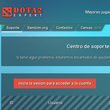
Mejores juga
Soporte
Random.org
Contactos
Canvas
00
:
00
Centro de soporte 
Si tiene algún problema, estaremos encantados de ayudar
Inicia la sesión para acceder a la cuenta
ID
Usuario