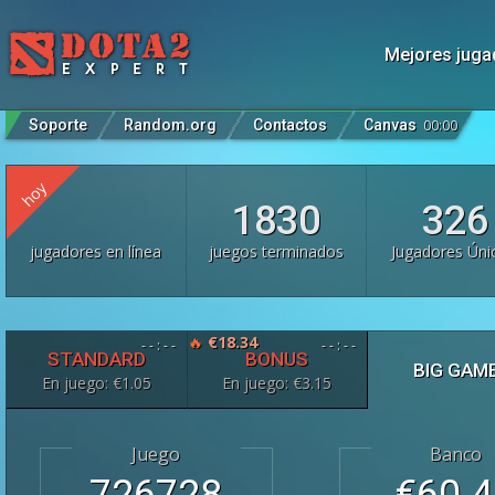
Mejores juga
Soporte
Random.org
Contactos
Canvas
00
:
00
hoy
1830
326
jugadores en línea
juegos terminados
Jugadores Úni
🔥
€18.34
- -
:
- -
- -
:
- -
STANDARD
BONUS
BIG GAM
En juego:
€
1.05
En juego:
€
3.15
Juego
Banco