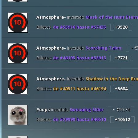
Atmosphere-
invertido
Mask of the Hunt Etern
Billetes:
de #
53916
hasta #
57435
+3520
Atmosphere-
invertido
Scorching Talon
~ €
Billetes:
de #
46195
hasta #
53915
+7721
Atmosphere-
invertido
Shadow in the Deep Br
Billetes:
de #
40511
hasta #
46194
+5684
Poops
invertido
Swooping Elder
~ €10.74
Billetes:
de #
29999
hasta #
40510
+10512