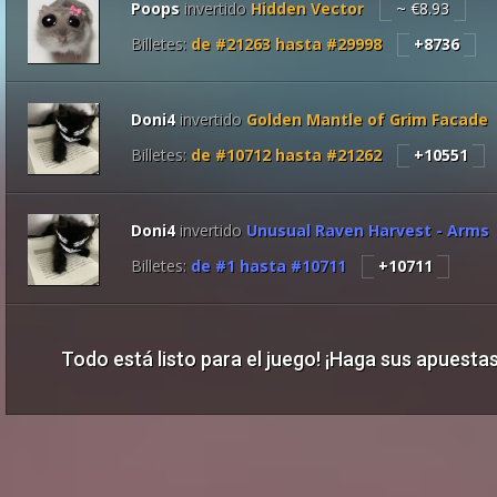
Poops
invertido
Hidden Vector
~ €8.93
Billetes:
de #
21263
hasta #
29998
+8736
Doni4
invertido
Golden Mantle of Grim Facade
Billetes:
de #
10712
hasta #
21262
+10551
Doni4
invertido
Unusual Raven Harvest - Arms
Billetes:
de #
1
hasta #
10711
+10711
Todo está listo para el juego! ¡Haga sus apuestas