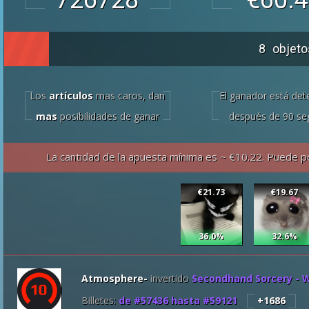
726728
€60.
8
objeto
Los
artículos
mas caros, dan
El ganador está de
mas
posibilidades de ganar
después de 90 s
La cantidad de la apuesta mínima es ~ €10.22. Puede 
€21.73
€19.67
36.0%
32.6%
Atmosphere-
invertido
Secondhand Sorcery -
Billetes:
de #
57436
hasta #
59121
+1686